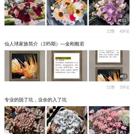
11
13赞 4评论
仙人球家族简介（195期）—金刚般若
3
11赞 2评论
专业的脱了坑，业余的入了坑
9