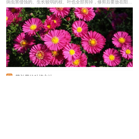
病虫害侵蚀的、生长较弱的枝、叶也全部剪掉，修剪后要放在阳光
下摆放，多让它晒晒太阳。此时水量要根据土壤的情况来定，若土
壤过上层发白，需要立即浇水，不要有积水，一直到次年春都不用
施肥。
荷兰菊的种植方法
荷兰菊又被叫做纽约紫菀、柳叶菊等，植株的总高度在50厘米至
100厘米之间，但新的品种会更加矮化，其花期在10月，颜色呈玫
红极，非常的艳丽，花朵不是很大，但却非常的夺目。今天我们来
了解更下它的种植方法。