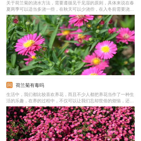
关于荷兰菊的浇水方法，需要遵循见干见湿的原则，具体来说在春
夏两季可以适当多浇一些，在秋天可以少浇些，在入冬前需要浇一
次冻水，然后冬天就不需要再浇水了。
荷兰菊有毒吗
生活中，我们都比较喜欢养花，而且不少人都把养花当作了一种生
活的乐趣，在养的过程中，不仅可以让我们忘却世俗的烦恼，还能
给我们带来全身心的放松。但是养花也是有很多禁忌的，例如你养
的花是否有毒？这是一个值得大家去深思的问题，就像我们今天说
的荷兰菊，很多人也都喜欢养它，可是它有毒吗？相信很多人都不
知道，那我们就一起去看下吧。