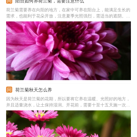
阳台如何养荷兰菊，需要注意什么
荷兰菊需要养在向阳的地方，在家中可养在阳台上，能满足生长的
需求，也能利于花朵开放，注意夏季光照强烈，需适当的遮阴。为
了生长，提供疏松的沙质土壤，上盆前施足底肥。除了基肥之外，
生长期每隔半个月施次饼肥。还需要注意水分施加，一般是土壤发
干后浇水，保持好水量。
荷兰菊秋天怎么养
因为秋天是荷兰菊的花期，所以要将它养在温暖、光照好的地方，
并且适量浇水，让土保持湿润。开花前，需要十至十五天施一次
肥。开花时，需要四至五天施一次肥。花谢后，需要将其上开完花
的枝条剪短，残花剪掉。入冬前，还要浇一次冻水。