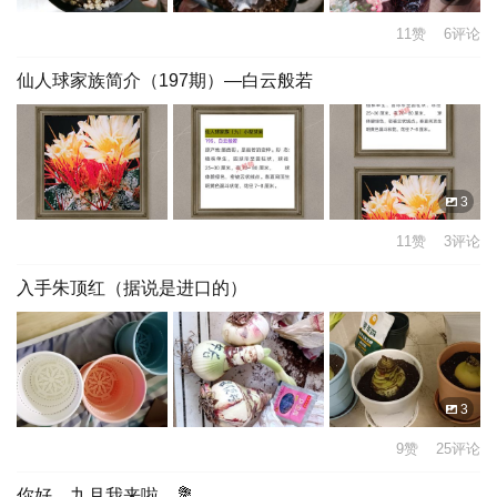
11赞 6评论
仙人球家族简介（197期）—白云般若
3
11赞 3评论
入手朱顶红（据说是进口的）
3
9赞 25评论
你好，九月我来啦。💐