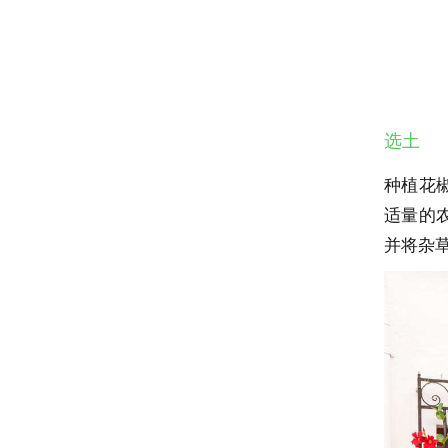
选土
种植花
适量的
并将杂