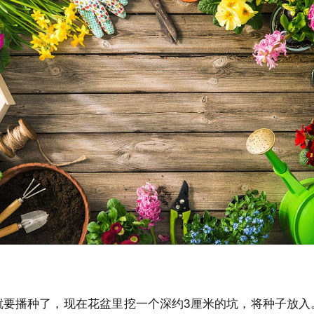
就要播种了，现在花盆里挖一个深约3厘米的坑，将种子放入