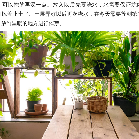
，可以挖的再深一点。放入以后先要浇水，水需要保证坑
可以盖上土了。土层弄好以后再次浇水，在冬天需要等到第
，放到温暖的地方进行催芽。