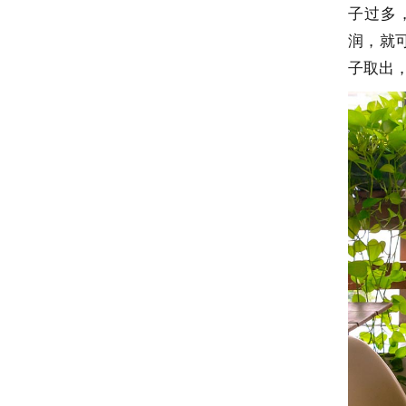
子过多
润，就
子取出