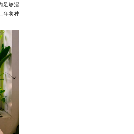
内足够湿
二年将种