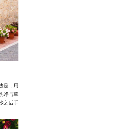
法是，用
洗净与草
沙之后手