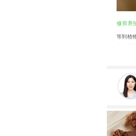
修剪养
等到植
使光照
防和治