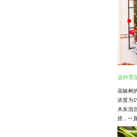
选种育
花椒树
浓度为
木灰混
搓，一