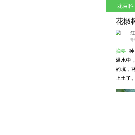
花百科
花椒
江
青
摘要
种
温水中
的坑，
上土了