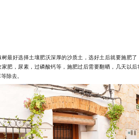
椒树最好选择土壤肥沃深厚的沙质土，选好土后就要施肥了
农家肥，尿素，过磷酸钙等，施肥过后需要翻晒，几天以后
草等除去。