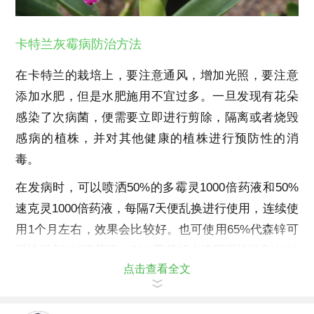
卡特兰灰霉病防治方法
在卡特兰的栽培上，要注意通风，增加光照，要注意
添加水肥，但是水肥施用不宜过多。一旦发现有花朵
感染了次病菌，便需要立即进行剪除，隔离或者烧毁
感病的植株，并对其他健康的植株进行预防性的消
毒。
在发病时，可以喷洒
50%
的多霉灵
1000
倍药液和
50%
速克灵
1000
倍药液，每隔
7
天便乱换进行使用，连续使
用
1
个月左右，效果会比较好。也可使用
65%
代森锌可
湿性粉剂
800
倍药液，
70%
甲基托布津可湿性粉剂
1000
点击查看全文
倍药液，
75%
百菌清
800
倍药液喷洒防治。