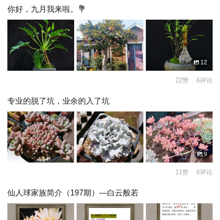
你好，九月我来啦。💐
12
22赞 6评论
专业的脱了坑，业余的入了坑
9
11赞 6评论
仙人球家族简介（197期）—白云般若