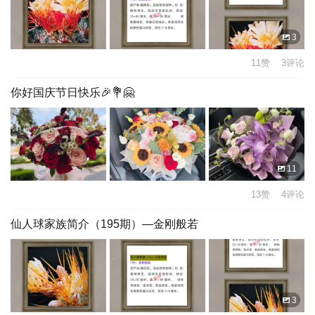
3
11赞 3评论
你好国庆节日快乐🎉💐🤗
11
13赞 4评论
仙人球家族简介（195期）—金刚般若
3