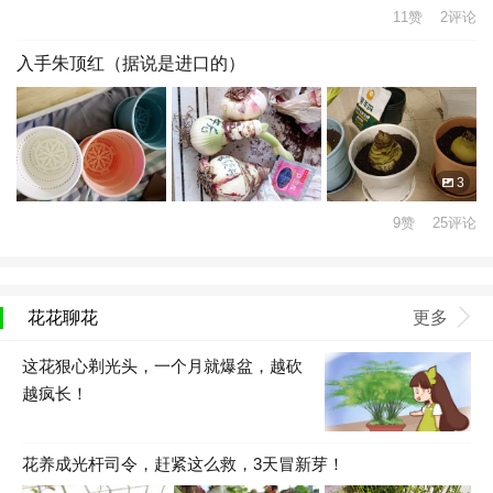
11赞 2评论
入手朱顶红（据说是进口的）
3
9赞 25评论
花花聊花
更多
这花狠心剃光头，一个月就爆盆，越砍
越疯长！
花养成光杆司令，赶紧这么救，3天冒新芽！