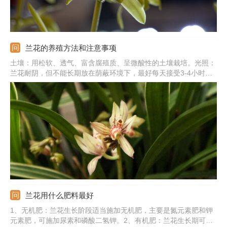
兰花的养殖方法和注意事项
土壤：用松软、透气、富含腐殖质、呈微酸性的土壤栽培。光照：
兰花耐阴，但不能长期放在荫蔽环境下，最好每天接受3-4小时的
散光。肥水：生长季勤浇水，保证土壤微湿，还要勤施薄肥，用稀
释的肥液即可。温度：提供15-25℃的环境，冬季需保温在10℃以
上。注意事项：养殖兰花期间需加强通风，否则易感染病虫害。
兰花用什么肥料最好
1、无机肥：兰花生长阶段适当施加无机肥，主要是氮元素肥和钾
元素肥，可施加尿素和磷酸二氢钾。2、有机肥：兰花生长期可施