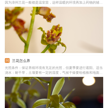
因为漳州兰花一般都是温室苗，这样温暖的环境再加上药物的辅助
生长，购买后植株无法适应自然环境就会死亡。在养殖漳州兰花
时，应选择透气、疏松且肥沃的土壤，它的根系脆弱，土壤中不能
有积水，以免烂根，养殖环境的通风性还要足够好。
兰花怎么养
光照条件：保证养殖环境有充足的光照，但夏季要进行遮阳。适当
浇水：耐干旱，土壤要有一定的湿度，气候干燥要给植株和地面喷
水。基质环境：栽培基质要有良好的透气性，表面可铺上水苔进行
保水。注意事项：北方地区过冬要注意防寒，可搬到室内，并调整
温度在5℃以上。