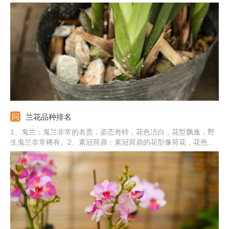
加有机肥，主要是当做底肥使用，也可以当做追肥。3、水溶肥：
兰花还可以施加水溶肥，能促使根部充分吸收养分。4、专用肥：
可以使用兰花专用缓释肥，有效促进兰花根部的生长。
兰花品种排名
1、鬼兰：鬼兰非常的名贵，姿态奇特，花色洁白，花型飘逸，野
生鬼兰非常稀有。2、素冠荷鼎：素冠荷鼎的花型像荷花，花色素
净好看。3、荷之冠：荷之冠是莲瓣兰的一种名贵品种，花型优
美，花色丰富。4、蝴蝶兰：蝴蝶兰就像是飞舞的蝴蝶，花色绚丽
多彩。5、其他：还有翡翠兰、石斛兰、墨兰、建兰、春兰、蕙兰
等品种。