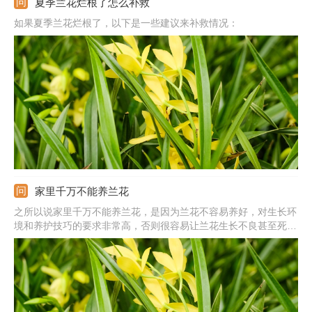
夏季兰花烂根了怎么补救
如果夏季兰花烂根了，以下是一些建议来补救情况：
家里千万不能养兰花
之所以说家里千万不能养兰花，是因为兰花不容易养好，对生长环
境和养护技巧的要求非常高，否则很容易让兰花生长不良甚至死
亡。而且一些品种的兰花十分名贵，购买的价格不低，同时使用的
兰花植料、肥料一般都是兰花专用型的，因此新手想要在家里养好
兰花需要购买特殊的园艺资材，让很多人觉得兰花不能养。