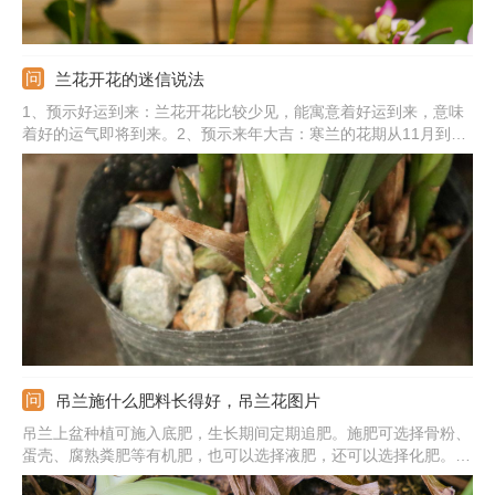
兰花开花的迷信说法
1、预示好运到来：兰花开花比较少见，能寓意着好运到来，意味
着好的运气即将到来。2、预示来年大吉：寒兰的花期从11月到第
二年的2月，开花期横跨两年，能预示着来年大吉。3、预示今年有
好运：墨兰也叫做报岁兰，墨兰的花期在春季的1-3月份，开花代
表着新的一年来临，能够带来今年的好运气，寓意着一帆风顺。
吊兰施什么肥料长得好，吊兰花图片
吊兰上盆种植可施入底肥，生长期间定期追肥。施肥可选择骨粉、
蛋壳、腐熟粪肥等有机肥，也可以选择液肥，还可以选择化肥。选
择不同的肥料，施肥的方法是不同的，比如，如果施加有机肥，可