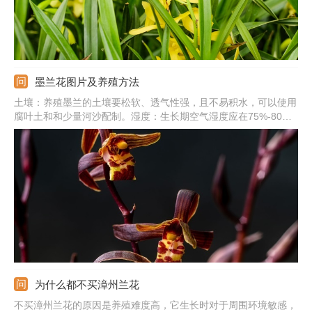
墨兰花图片及养殖方法
土壤：养殖墨兰的土壤要松软、透气性强，且不易积水，可以使用
腐叶土和和少量河沙配制。湿度：生长期空气湿度应在75%-80%
之间，冬季湿度应在50%左右，土壤要保持湿润状，不能有积水。
阳光：它喜欢散光，夏季一定要进行遮光，避免强光晒伤，冬季则
要放到阳光直射的位置。
为什么都不买漳州兰花
不买漳州兰花的原因是养殖难度高，它生长时对于周围环境敏感，