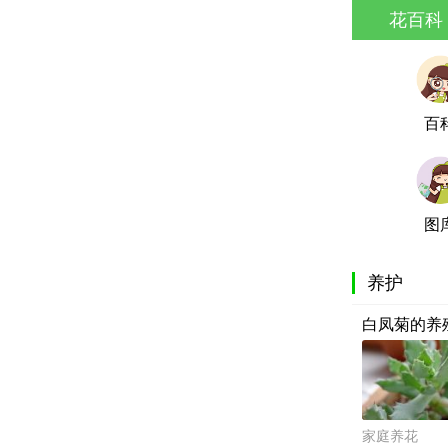
花百科
百
图
养护
白凤菊的养
家庭养花