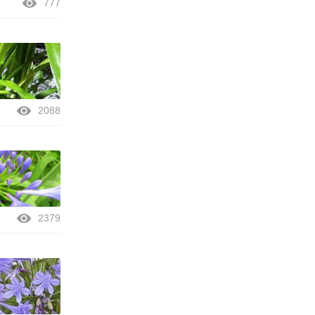
777
2088
2379