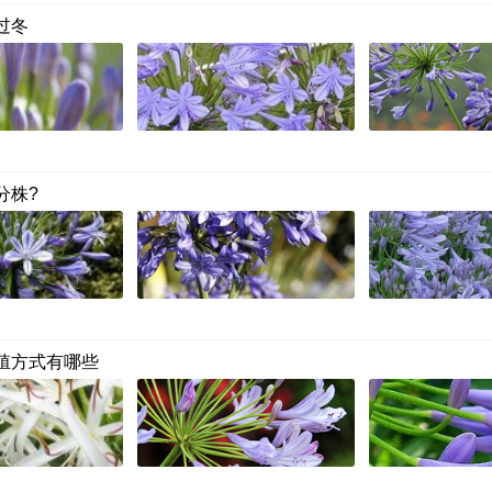
过冬
分株?
殖方式有哪些