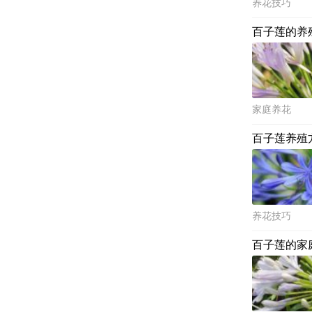
养花技巧
百子莲的养
家庭养花
百子莲养殖
养花技巧
百子莲的家