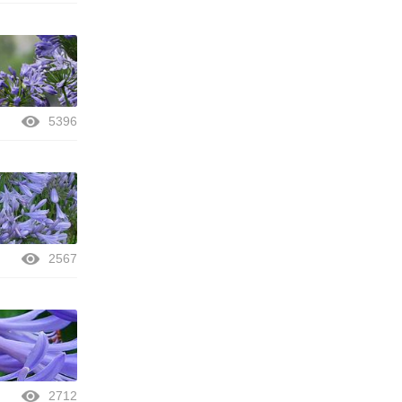
5396
2567
2712