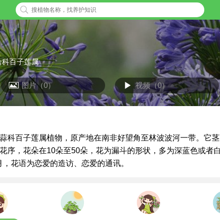
合科百子莲属
图片（0）
视频（0）
蒜科百子莲属植物，原产地在南非好望角至林波波河一带。它茎
花序，花朵在10朵至50朵，花为漏斗的形状，多为深蓝色或者
8月，花语为恋爱的造访、恋爱的通讯。