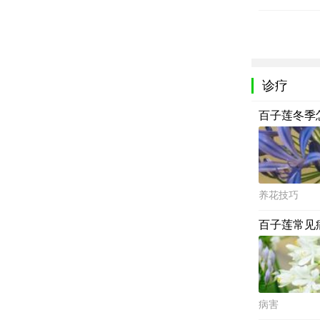
诊疗
百子莲冬季
养花技巧
百子莲常见
病害