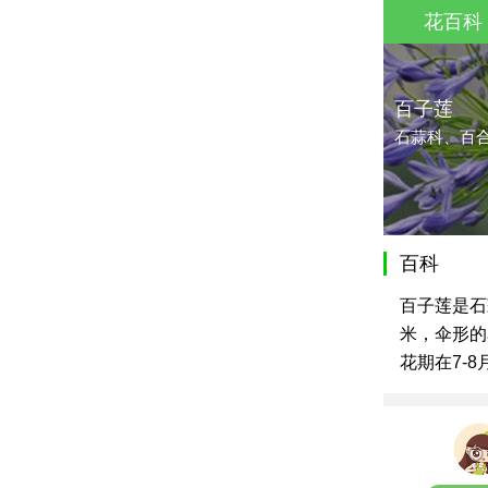
花百科
百子莲
石蒜科、百
百科
百子莲是石
米，伞形的
花期在7-