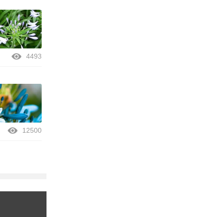
4493
12500