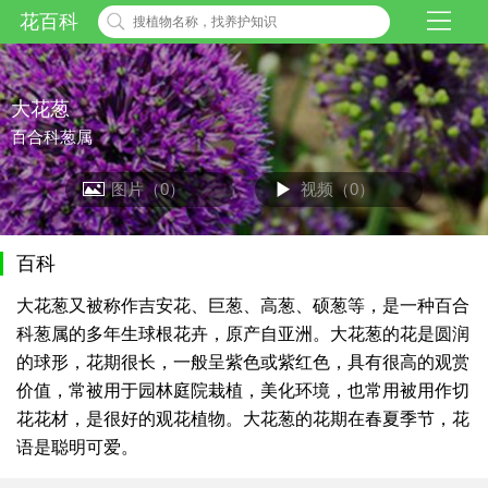
花百科
大花葱
百合科葱属
图片（0）
视频（0）
百科
大花葱又被称作吉安花、巨葱、高葱、硕葱等，是一种百合
科葱属的多年生球根花卉，原产自亚洲。大花葱的花是圆润
的球形，花期很长，一般呈紫色或紫红色，具有很高的观赏
价值，常被用于园林庭院栽植，美化环境，也常用被用作切
花花材，是很好的观花植物。大花葱的花期在春夏季节，花
语是聪明可爱。