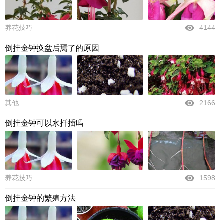
养花技巧
4144
倒挂金钟换盆后焉了的原因
其他
2166
倒挂金钟可以水扦插吗
养花技巧
1598
倒挂金钟的繁殖方法