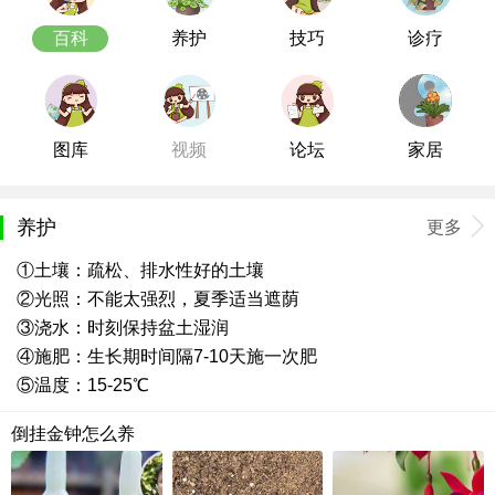
百科
养护
技巧
诊疗
图库
视频
论坛
家居
养护
更多
①土壤：疏松、排水性好的土壤
②光照：不能太强烈，夏季适当遮荫
③浇水：时刻保持盆土湿润
④施肥：生长期时间隔7-10天施一次肥
⑤温度：15-25℃
倒挂金钟怎么养