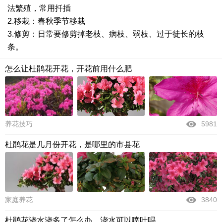
法繁殖，常用扦插
2.移栽：春秋季节移栽
3.修剪：日常要修剪掉老枝、病枝、弱枝、过于徒长的枝
条。
怎么让杜鹃花开花，开花前用什么肥
养花技巧
5981
杜鹃花是几月份开花，是哪里的市县花
家庭养花
3840
杜鹃花浇水浇多了怎么办，浇水可以喷叶吗