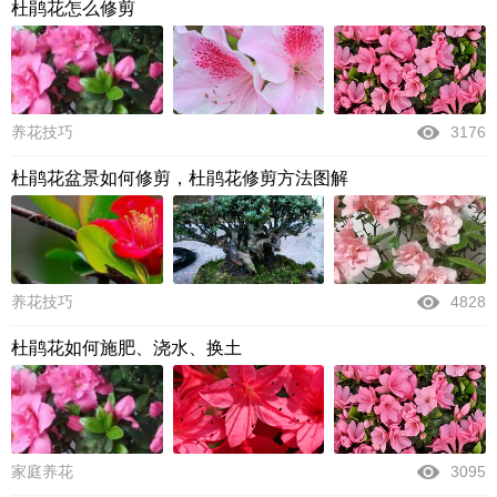
杜鹃花怎么修剪
养花技巧
3176
杜鹃花盆景如何修剪，杜鹃花修剪方法图解
养花技巧
4828
杜鹃花如何施肥、浇水、换土
家庭养花
3095