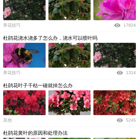
养花技巧
17824
杜鹃花浇水浇多了怎么办，浇水可以喷叶吗
养花技巧
1314
杜鹃花叶子干枯一碰就掉怎么办
其他
5245
杜鹃花黄叶的原因和处理办法