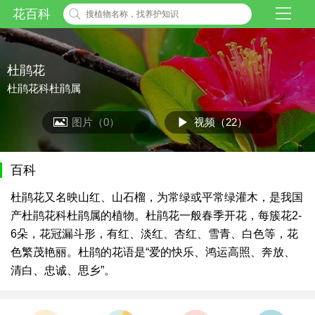
花百科
杜鹃花
杜鹃花科杜鹃属
图片（0）
视频（22）
百科
杜鹃花又名映山红、山石榴，为常绿或平常绿灌木，是我国
产杜鹃花科杜鹃属的植物。杜鹃花一般春季开花，每簇花2-
6朵，花冠漏斗形，有红、淡红、杏红、雪青、白色等，花
色繁茂艳丽。杜鹃的花语是“爱的快乐、鸿运高照、奔放、
清白、忠诚、思乡”。