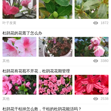
叶子发黄
1872
杜鹃花的花蔫了怎么办
其他
3380
杜鹃花有花苞不开花，杜鹃花花期管理
其他
2538
杜鹃花干枯掉怎么救，干枯的杜鹃花能活吗？