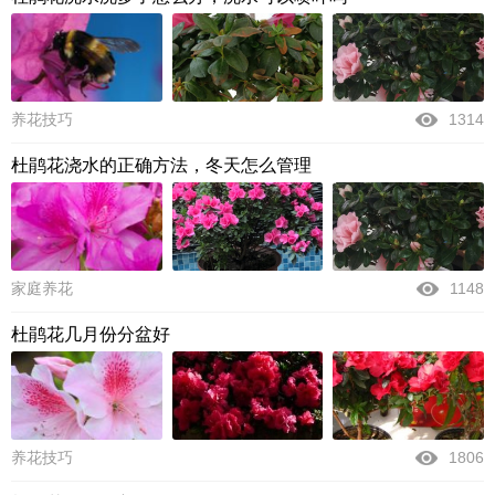
养花技巧
1314
杜鹃花浇水的正确方法，冬天怎么管理
家庭养花
1148
杜鹃花几月份分盆好
养花技巧
1806