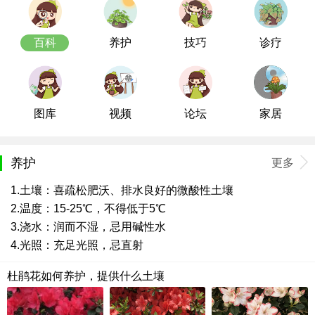
百科
养护
技巧
诊疗
图库
视频
论坛
家居
养护
更多
1.土壤：喜疏松肥沃、排水良好的微酸性土壤
2.温度：15-25℃，不得低于5℃
3.浇水：润而不湿，忌用碱性水
4.光照：充足光照，忌直射
杜鹃花如何养护，提供什么土壤