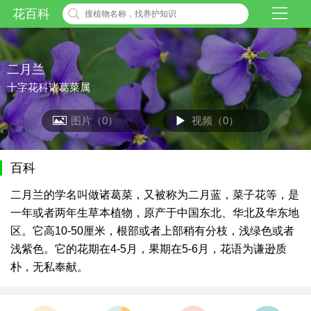
花百科
二月兰
十字花科诸葛菜属
图片（0）
视频（0）
百科
二月兰的学名叫做诸葛菜，又被称为二月蓝，菜子花等，是
一年或者两年生草本植物，原产于中国东北、华北及华东地
区。它高10-50厘米，根部或者上部稍有分枝，浅绿色或者
浅紫色。它的花期在4-5月，果期在5-6月，花语为谦逊质
朴，无私奉献。