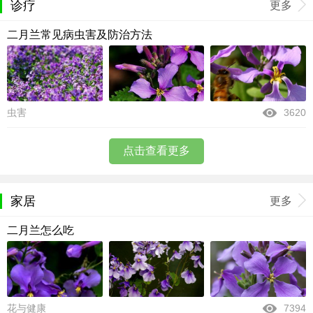
诊疗
更多
二月兰常见病虫害及防治方法
虫害
3620
点击查看更多
家居
更多
二月兰怎么吃
花与健康
7394