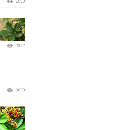
1080
2382
3839