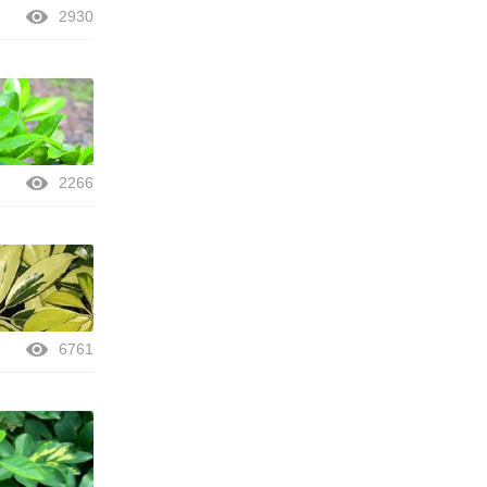
2930
2266
6761