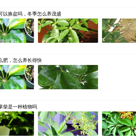
可以换盆吗，冬季怎么养茂盛
么肥，怎么养长得快
掌柴是一种植物吗