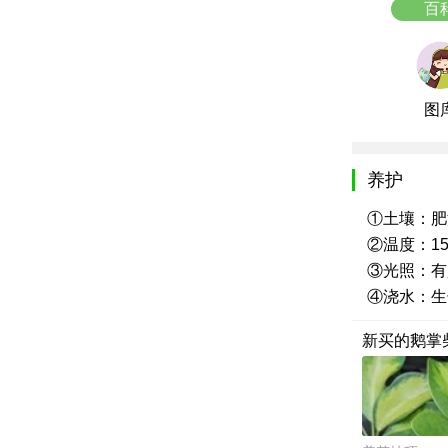
百
图
养护
①土壤：肥
②温度：15
③光照：有
④浇水：生
新买的鹅掌