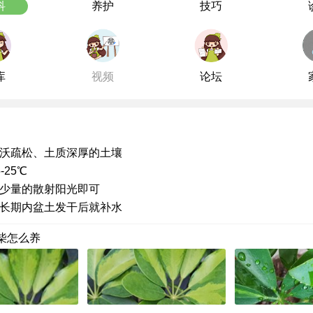
科
养护
技巧
库
视频
论坛
沃疏松、土质深厚的土壤
-25℃
少量的散射阳光即可
长期内盆土发干后就补水
柴怎么养