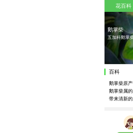
花百科
鹅掌柴
五加科鹅掌
百科
鹅掌柴原产
鹅掌柴属的
带来清新的