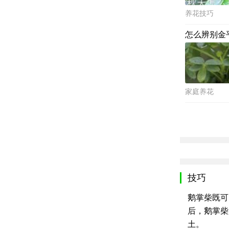
养花技巧
怎么辨别金
家庭养花
技巧
鹅掌柴既可
后，鹅掌柴
土。