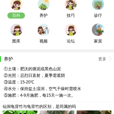
百科
养护
技巧
诊疗
图库
视频
论坛
家居
养护
更多
①土壤：肥沃的塘泥或黑色山泥
②光照：忌烈日直射，夏季需遮阴
③温度：15-20℃
④水分：保持盆土湿润，空气干燥时需喷水
⑤施肥：4-9月施肥，每15天一施一次。
仙洞龟背竹与龟背竹的区别，是同属的吗