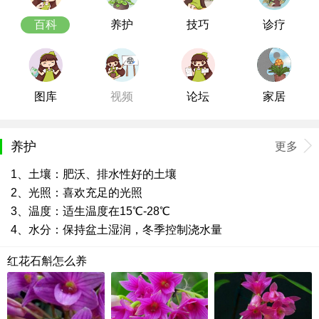
百科
养护
技巧
诊疗
图库
视频
论坛
家居
养护
更多
1、土壤：肥沃、排水性好的土壤
2、光照：喜欢充足的光照
3、温度：适生温度在15℃-28℃
4、水分：保持盆土湿润，冬季控制浇水量
红花石斛怎么养