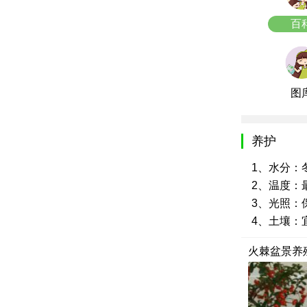
百
图
养护
1、水分：
2、温度：最
3、光照：
4、土壤：
火棘盆景养