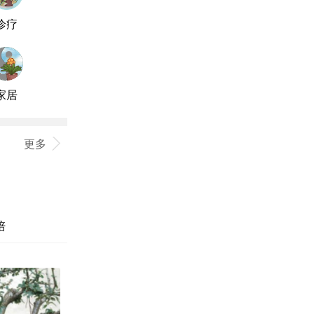
诊疗
家居
更多
培