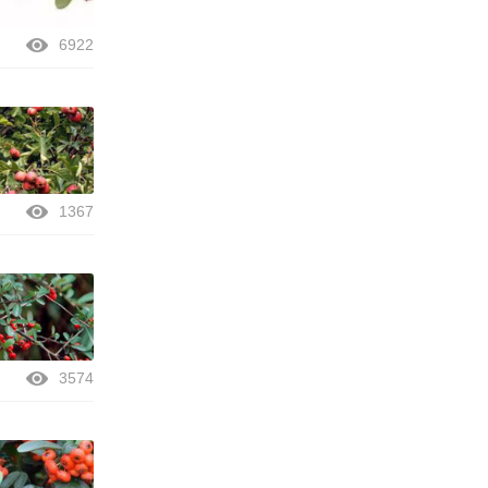
6922
1367
3574