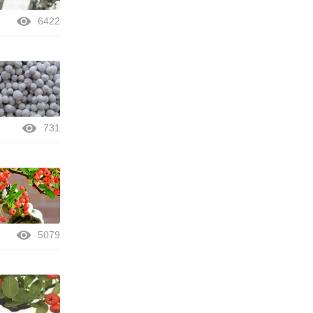
6422
731
5079