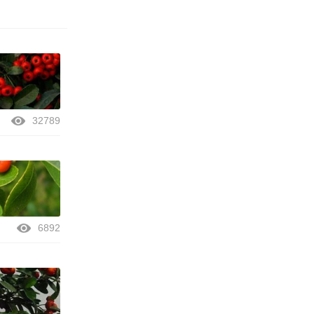
32789
6892