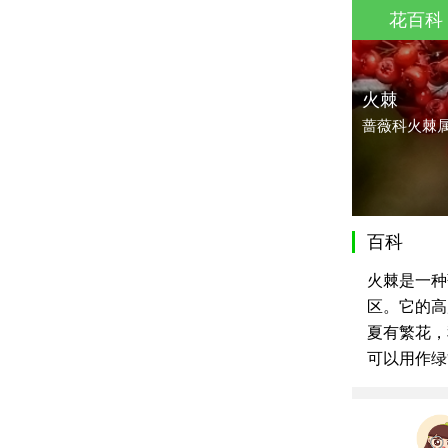
花百科
火棘
蔷薇科火棘
百科
火棘是一种
区。它的高
夏有繁花，
可以用作绿