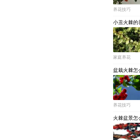
养花技巧
小丑火棘的
家庭养花
盆栽火棘怎
养花技巧
火棘盆景怎