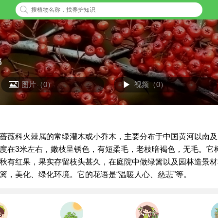
属
图片（0）
视频（0）
蔷薇科火棘属的常绿灌木或小乔木，主要分布于中国黄河以南及
度在3米左右，嫩枝呈锈色，有短柔毛，老枝暗褐色，无毛。它
秋有红果，果实存留枝头甚久，在庭院中做绿篱以及园林造景材
篱，美化、绿化环境。它的花语是“温暖人心、慈悲”等。