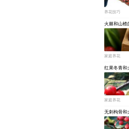
养花技巧
火棘和山楂
家庭养花
红果冬青和
家庭养花
无刺枸骨和