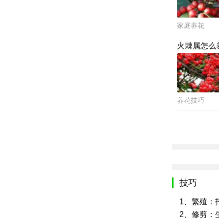
家庭养花
火棘属怎么
养花技巧
技巧
1、繁殖：
2、修剪：