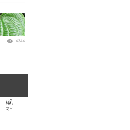
4344
花市