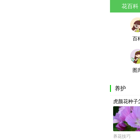
花百科
百
图
养护
虎颜花种子
养花技巧