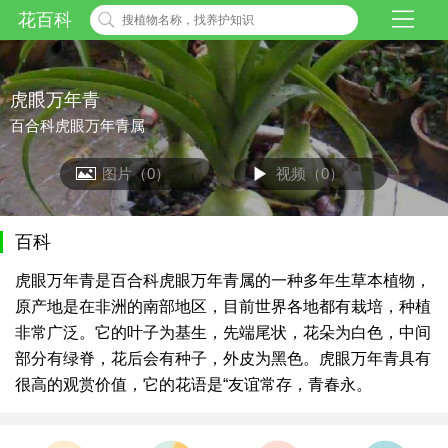
花百科
虎眼万年青
百合科虎眼万年青属
图片（0）
视频（0）
百科
虎眼万年青是百合科虎眼万年青属的一种多年生草本植物，
原产地是在非洲的南部地区，目前世界各地都有栽培，种植
非常广泛。它的叶子为基生，先端尾状，花朵为白色，中间
部分有绿脊，花后会有种子，外皮为黑色。虎眼万年青具有
很高的观赏价值，它的花语是“友谊常存，青春永。