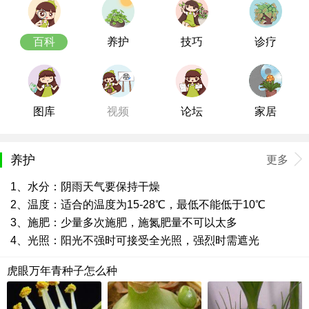
百科
养护
技巧
诊疗
图库
视频
论坛
家居
养护
更多
1、水分：阴雨天气要保持干燥
2、温度：适合的温度为15-28℃，最低不能低于10℃
3、施肥：少量多次施肥，施氮肥量不可以太多
4、光照：阳光不强时可接受全光照，强烈时需遮光
虎眼万年青种子怎么种