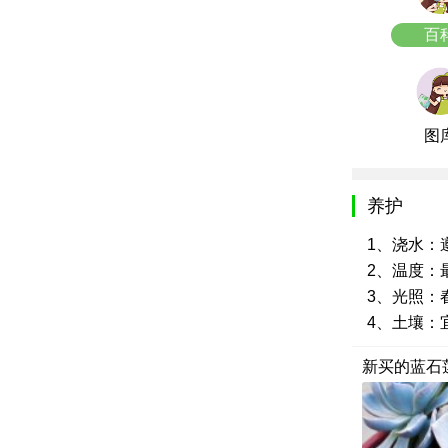
百
图
养护
1、浇水：
2、温度：最
3、光照：
4、土壤：
新买的蓝石