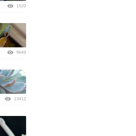
1520
9649
13412