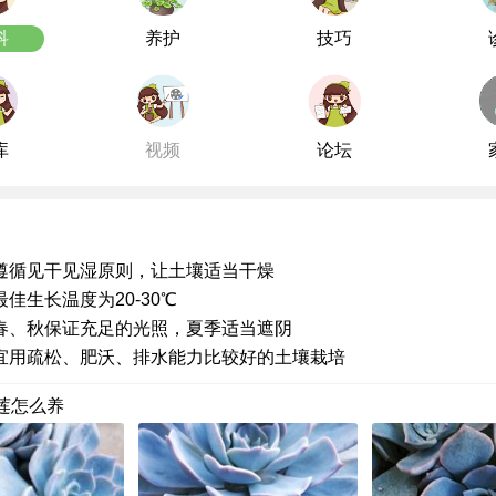
科
养护
技巧
库
视频
论坛
遵循见干见湿原则，让土壤适当干燥
佳生长温度为20-30℃
春、秋保证充足的光照，夏季适当遮阴
宜用疏松、肥沃、排水能力比较好的土壤栽培
莲怎么养