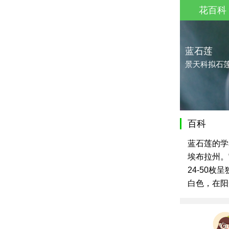
花百科
蓝石莲
景天科拟石
百科
蓝石莲的学
埃布拉州。它
24-50
白色，在阳