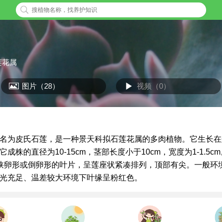
莲花属
图片（28）
视频（0）
名为皮氏石莲，是一种景天科拟石莲花属的多肉植物。它生长在
成株的直径为10-15cm，茎部长度小于10cm，宽度为1-1.5c
枚呈狭卵形或倒卵形的叶片，呈莲座状紧凑排列，顶部有尖。一般环
光充足、温差较大环境下叶缘呈粉红色。