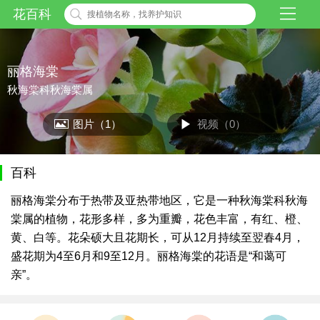
花百科
丽格海棠
秋海棠科秋海棠属
图片（1）
视频（0）
百科
丽格海棠分布于热带及亚热带地区，它是一种秋海棠科秋海
棠属的植物，花形多样，多为重瓣，花色丰富，有红、橙、
黄、白等。花朵硕大且花期长，可从12月持续至翌春4月，
盛花期为4至6月和9至12月。丽格海棠的花语是“和蔼可
亲”。