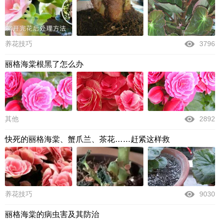
养花技巧
3796
丽格海棠根黑了怎么办
其他
2892
快死的丽格海棠、蟹爪兰、茶花……赶紧这样救
养花技巧
9030
丽格海棠的病虫害及其防治