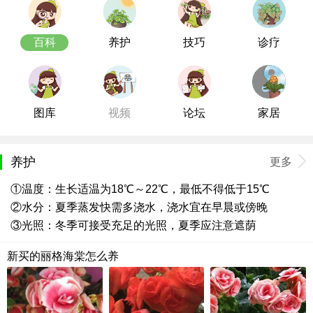
百科
养护
技巧
诊疗
图库
视频
论坛
家居
养护
更多
①温度：生长适温为18℃～22℃，最低不得低于15℃
②水分：夏季蒸发快需多浇水，浇水宜在早晨或傍晚
③光照：冬季可接受充足的光照，夏季应注意遮荫
新买的丽格海棠怎么养