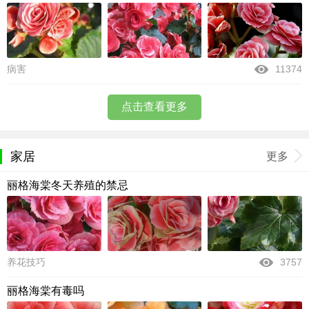
病害
11374
点击查看更多
家居
更多
丽格海棠冬天养殖的禁忌
养花技巧
3757
丽格海棠有毒吗