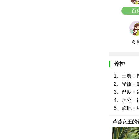
百
图
养护
1、土壤：
2、光照：
3、温度：
4、水分：
5、施肥：
芦荟女王的