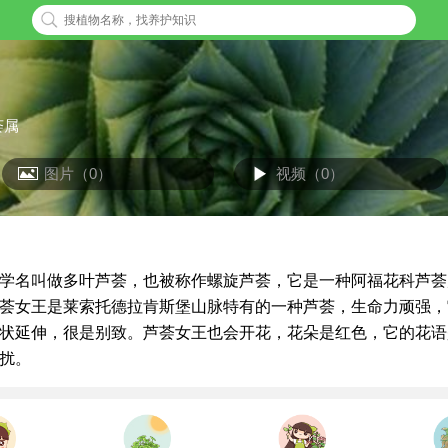
荟属
图片（0）
视频（0）
学名叫做多叶芦荟，也被称作螺旋芦荟，它是一种阿福花科芦荟
荟女王是莱索托德拉肯斯堡山脉特有的一种芦荟，生命力顽强，
状延伸，很是别致。芦荟女王也会开花，花朵是红色，它的花语
扰。