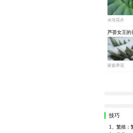
水培花卉
芦荟女王的
家庭养花
技巧
1、繁殖：