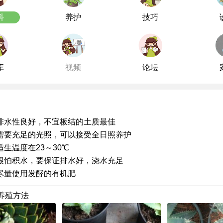
科
养护
技巧
库
视频
论坛
排水性良好，不宜板结的土质最佳
需要充足的光照，可以接受全日照养护
适生温度在23～30℃
很怕积水，要保证排水好，浇水充足
尽量使用发酵的有机肥
养殖方法