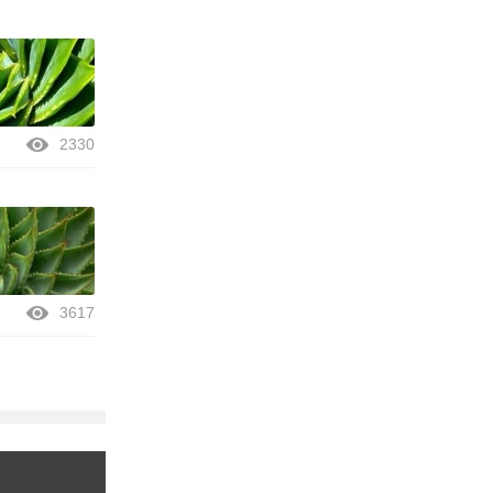
2330
3617