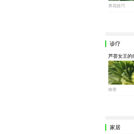
养花技巧
诊疗
芦荟女王的
病害
家居