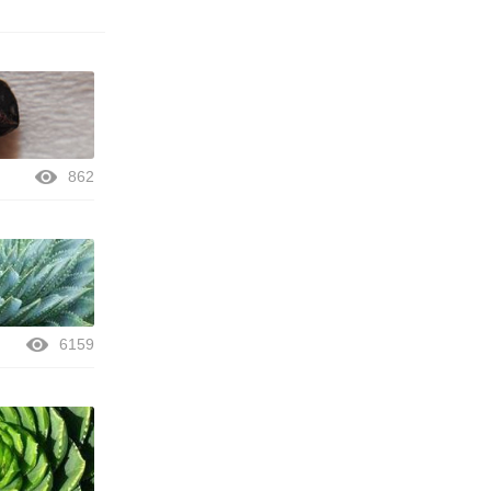
862
6159