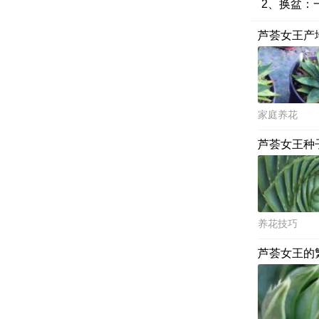
2、换盆：
芦荟女王产
家庭养花
芦荟女王种
养花技巧
芦荟女王的