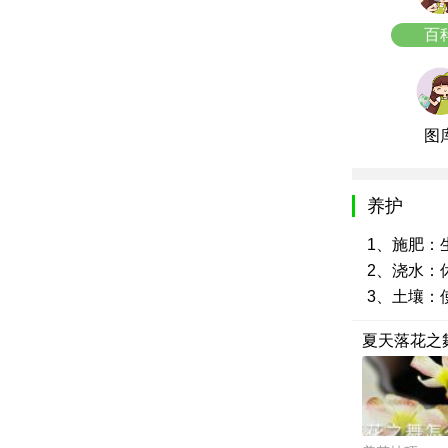
百
图
养护
1、施肥：
2、浇水：
3、土壤：
夏天落花之