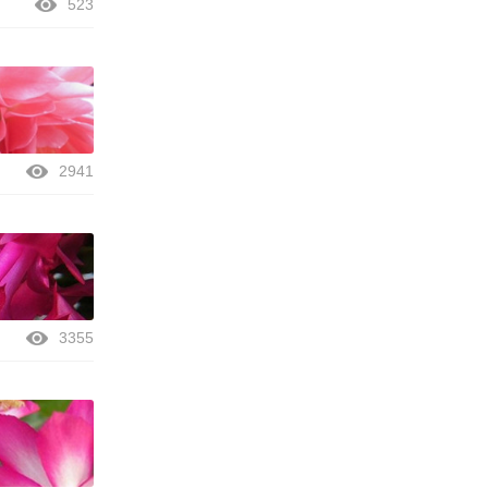
523
2941
3355