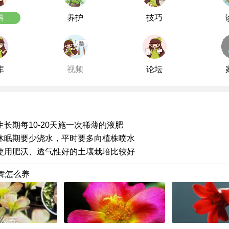
科
养护
技巧
库
视频
论坛
生长期每10-20天施一次稀薄的液肥
休眠期要少浇水，平时要多向植株喷水
使用肥沃、透气性好的土壤栽培比较好
舞怎么养