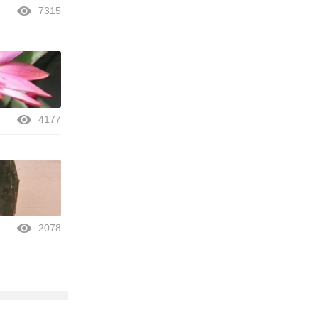
7315
4177
2078