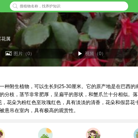
昙花属
图片（0）
视频（0）
一种附生植物，可以生长到25-30厘米。它的原产地是在巴西的
的分枝，茎节非常肥厚，呈扁平的形状，和蟹爪兰十分相似。落
开花，花朵为粉红色至玫瑰红色，具有淡淡的清香，花朵和假昙花
被悬吊在室内，具有极高的观赏性。