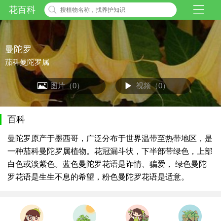
花百科
曼陀罗
茄科曼陀罗属
图片（0）
视频（0）
百科
曼陀罗原产于墨西哥，广泛分布于世界温带至热带地区，是
一种茄科曼陀罗属植物。花冠漏斗状，下半部带绿色，上部
白色或淡紫色。蓝色曼陀罗花语是诈情、骗爱， 绿色曼陀
罗花语是生生不息的希望，粉色曼陀罗花语是适意。