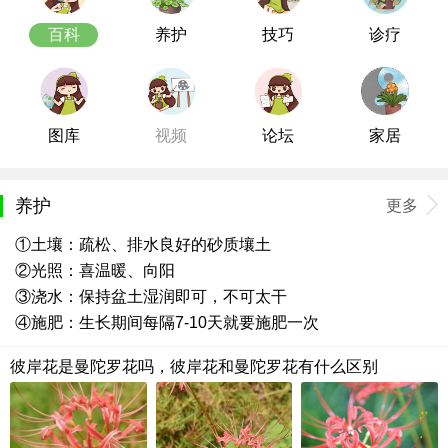
百科
养护
技巧
诊疗
图库
视频
论坛
家居
养护
更多
①土壤：疏松、排水良好的砂质壤土
②光照：喜温暖、向阳
③浇水：保持盆土湿润即可，不可太干
④施肥：生长期间每隔7-10天就要施肥一次
彼岸花是曼陀罗花吗，彼岸花和曼陀罗花有什么区别