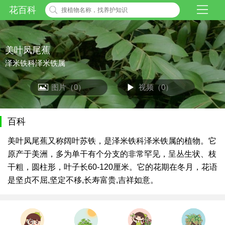
花百科
美叶凤尾蕉
泽米铁科泽米铁属
图片（0）
视频（0）
百科
美叶凤尾蕉又称阔叶苏铁，是泽米铁科泽米铁属的植物。它
原产于美洲，多为单干有个分支的非常罕见，呈丛生状、枝
干粗，圆柱形，叶子长60-120厘米。它的花期在冬月，花语
是坚贞不屈,坚定不移,长寿富贵,吉祥如意。