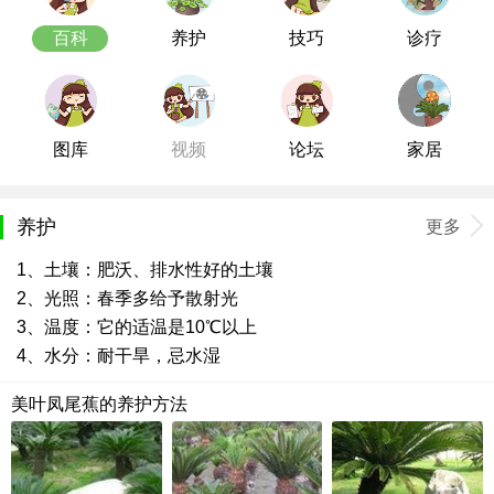
百科
养护
技巧
诊疗
图库
视频
论坛
家居
养护
更多
1、土壤：肥沃、排水性好的土壤
2、光照：春季多给予散射光
3、温度：它的适温是10℃以上
4、水分：耐干旱，忌水湿
美叶凤尾蕉的养护方法