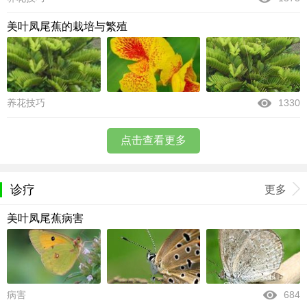
美叶凤尾蕉的栽培与繁殖
养花技巧
1330
点击查看更多
诊疗
更多
美叶凤尾蕉病害
病害
684