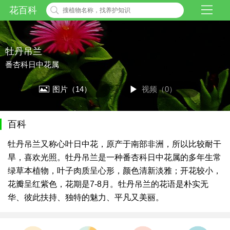
花百科
牡丹吊兰
番杏科日中花属
图片（14）
视频（0）
百科
牡丹吊兰又称心叶日中花，原产于南部非洲，所以比较耐干
旱，喜欢光照。牡丹吊兰是一种番杏科日中花属的多年生常
绿草本植物，叶子肉质呈心形，颜色清新淡雅；开花较小，
花瓣呈红紫色，花期是7-8月。牡丹吊兰的花语是朴实无
华、彼此扶持、独特的魅力、平凡又美丽。