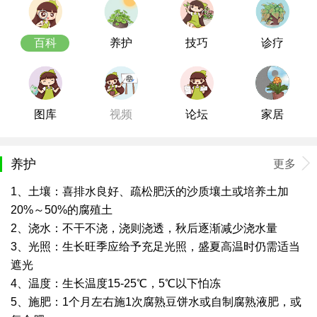
百科
养护
技巧
诊疗
图库
视频
论坛
家居
养护
更多
1、土壤：喜排水良好、疏松肥沃的沙质壤土或培养土加
20%～50%的腐殖土
2、浇水：不干不浇，浇则浇透，秋后逐渐减少浇水量
3、光照：生长旺季应给予充足光照，盛夏高温时仍需适当
遮光
4、温度：生长温度15-25℃，5℃以下怕冻
5、施肥：1个月左右施1次腐熟豆饼水或自制腐熟液肥，或