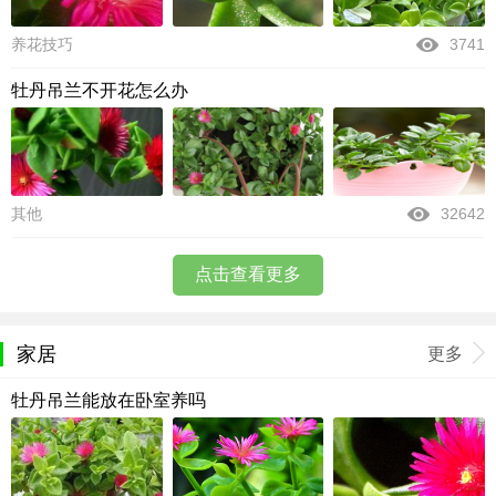
养花技巧
3741
牡丹吊兰不开花怎么办
其他
32642
点击查看更多
家居
更多
牡丹吊兰能放在卧室养吗