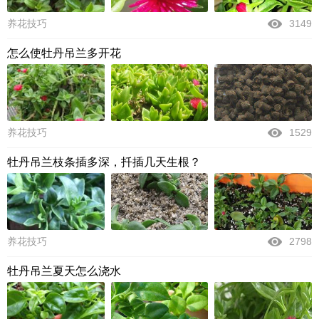
养花技巧
3149
怎么使牡丹吊兰多开花
养花技巧
1529
牡丹吊兰枝条插多深，扦插几天生根？
养花技巧
2798
牡丹吊兰夏天怎么浇水