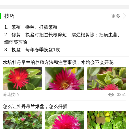
技巧
更多
1、繁殖：播种、扦插繁殖
2、修剪：换盆时把过长根剪短、腐烂根剪除；把病虫蔓、
细弱蔓剪除
3、换盆：每年春季换盆1次
水培牡丹吊兰的养殖方法和注意事项，水培会不会开花
养花技巧
3251
怎么让牡丹吊兰爆盆，怎么扦插