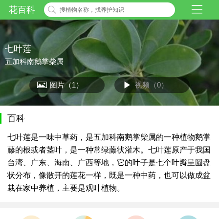
花百科
七叶莲
五加科南鹅掌柴属
图片（1）
视频（0）
百科
七叶莲是一味中草药，是五加科南鹅掌柴属的一种植物鹅掌
藤的根或者茎叶，是一种常绿藤状灌木。七叶莲原产于我国
台湾、广东、海南、广西等地，它的叶子是七个叶瓣呈圆盘
状分布，像散开的莲花一样，既是一种中药，也可以做成盆
栽在家中养植，主要是观叶植物。