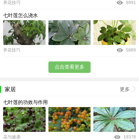
养花技巧
8991
七叶莲怎么浇水
养花技巧
5889
点击查看更多
家居
更多
七叶莲的功效与作用
花与健康
18378