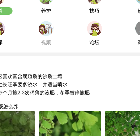
科
养护
技巧
库
视频
论坛
它喜欢富含腐殖质的沙质土壤
生长旺季要多浇水，并适当喷水
每个月施2-3次稀薄的液肥，冬季暂停施肥
蕨怎么养