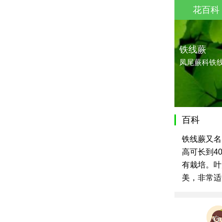
花百科
铁线蕨
凤尾蕨科铁
百科
铁线蕨又名
高可长到4
有栽培。叶
美，非常适