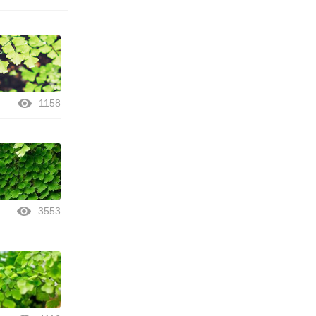
1158
3553