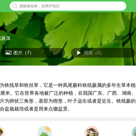
线蕨属
图片（7）
视频（0）
为铁线草和铁丝草，它是一种凤尾蕨科铁线蕨属的多年生草本植
0厘米。它在世界各地被广泛的种植，在我国广东、广西、湖南
片为卵状三角形，基部为楔形，叶子远生或者是近生。铁线蕨的
合盆栽栽培或者是用来点缀盆景。