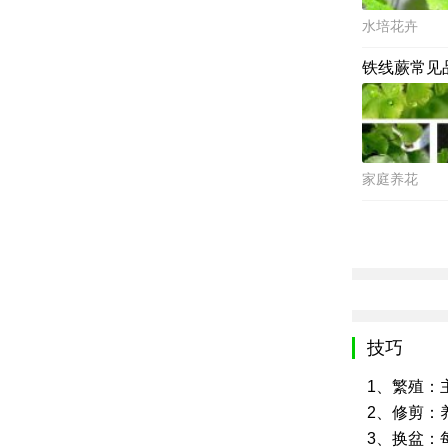
水培花卉
铁线蕨常见
家庭养花
技巧
1、繁殖：
2、修剪：
3、换盆：