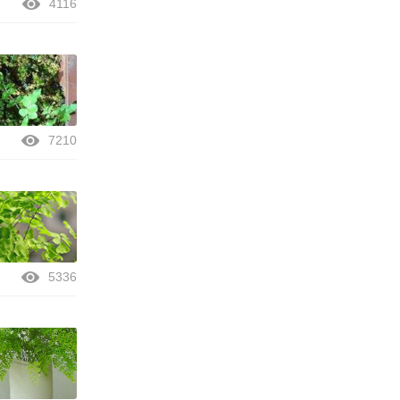
4116
7210
5336