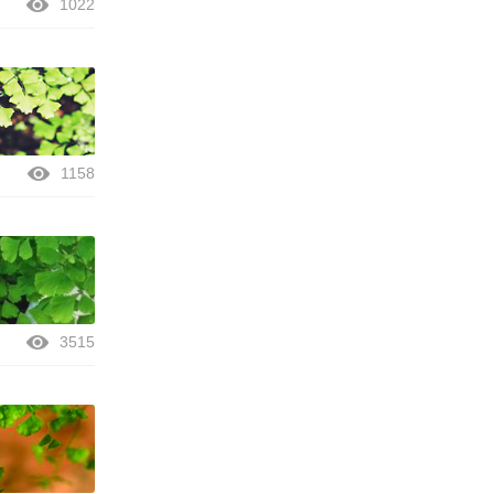
1022
1158
3515