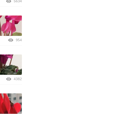
5634
954
4382