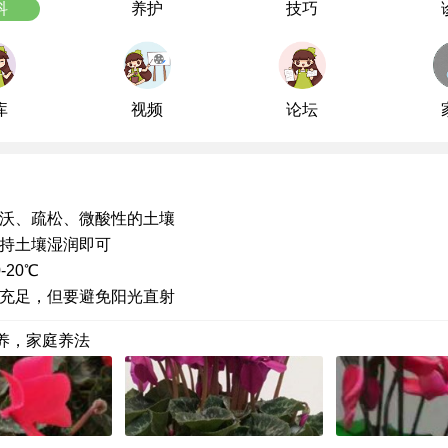
科
养护
技巧
库
视频
论坛
沃、疏松、微酸性的土壤
持土壤湿润即可
-20℃
充足，但要避免阳光直射
养，家庭养法