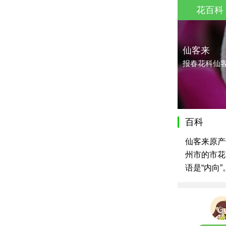
花百科
仙客来
报春花科仙
百科
仙客来原产
州市的市花
语是“内向”