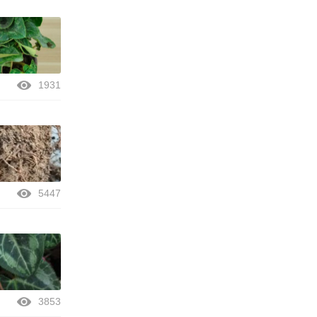
1931
5447
3853