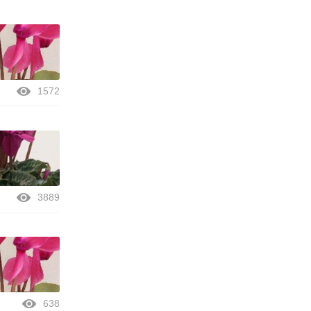
1572
3889
638