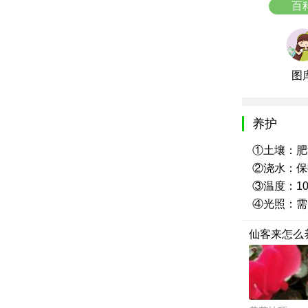
百
图
养护
①土壤：肥
②浇水：保
③温度：10
④光照：需
仙客来怎么