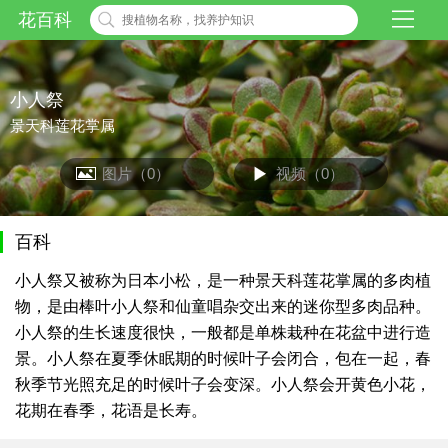
花百科
小人祭
景天科莲花掌属
图片（0）
视频（0）
百科
小人祭又被称为日本小松，是一种景天科莲花掌属的多肉植
物，是由棒叶小人祭和仙童唱杂交出来的迷你型多肉品种。
小人祭的生长速度很快，一般都是单株栽种在花盆中进行造
景。小人祭在夏季休眠期的时候叶子会闭合，包在一起，春
秋季节光照充足的时候叶子会变深。小人祭会开黄色小花，
花期在春季，花语是长寿。