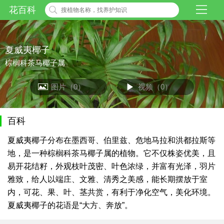
花百科
夏威夷椰子
棕榈科茶马椰子属
图片（0）
视频（0）
百科
夏威夷椰子分布在墨西哥、伯里兹、危地马拉和洪都拉斯等
地，是一种棕榈科茶马椰子属的植物。它不仅株姿优美，且
易开花结籽，外观枝叶茂密、叶色浓绿，并富有光泽，羽片
雅致，给人以端庄、文雅、清秀之美感，能长期摆放于室
内，可花、果、叶、茎共赏，有利于净化空气，美化环境。
夏威夷椰子的花语是“大方、奔放”。