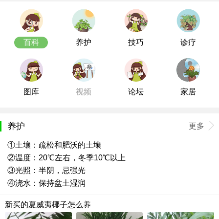
百科
养护
技巧
诊疗
图库
视频
论坛
家居
养护
更多
①土壤：疏松和肥沃的土壤
②温度：20℃左右，冬季10℃以上
③光照：半阴，忌强光
④浇水：保持盆土湿润
新买的夏威夷椰子怎么养