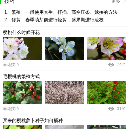
技巧
更多
1、繁殖：一般使用实生、扦插、高空压条、嫁接的方法
2、修剪：春季萌芽前进行轻剪，盛果期进行疏枝
樱桃什么时候开花
养花技巧
7421
毛樱桃的繁殖方式
养花技巧
3191
买来的樱桃萝卜种子如何播种