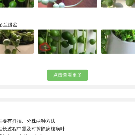
吊兰爆盆
点击查看更多
主要有扦插、分株两种方法
生长过程中需及时剪除病枝病叶