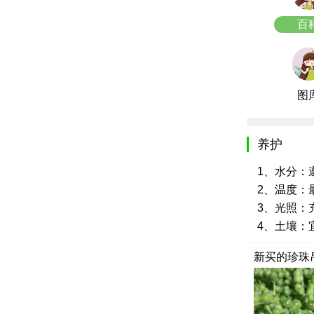
百
图
养护
1、水分：
2、温度：最
3、光照：
4、土壤：
新买的珍珠