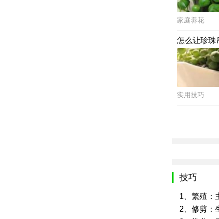
家庭养花
怎么让珍珠
实用技巧
技巧
1、繁殖：
2、修剪：