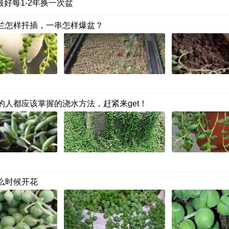
最好每1-2年换一次盆
兰怎样扦插，一串怎样爆盆？
的人都应该掌握的浇水方法，赶紧来get！
么时候开花