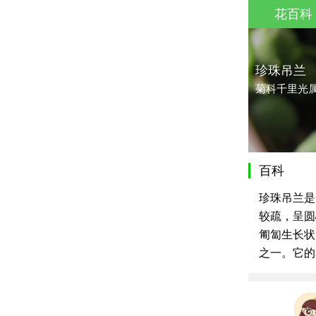
花百科
珍珠吊兰
菊科千里光
百科
珍珠吊兰是
较疏，呈圆
匍匐生长状
之一。它的