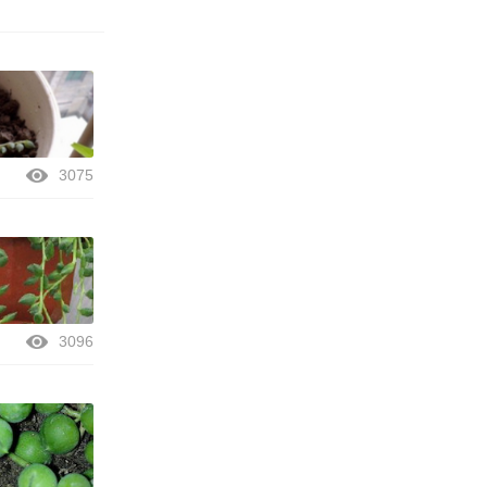
3075
3096