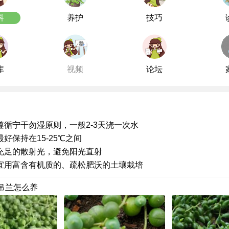
科
养护
技巧
库
视频
论坛
遵循宁干勿湿原则，一般2-3天浇一次水
好保持在15-25℃之间
充足的散射光，避免阳光直射
宜用富含有机质的、疏松肥沃的土壤栽培
吊兰怎么养