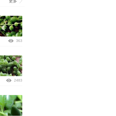
更多
363
2483