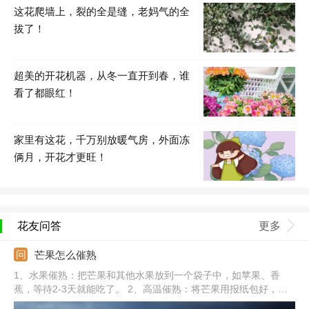
这花爬墙上，裂的全是缝，老妈气的全
拔了！
超美的开花机器，从冬一直开到春，谁
看了都眼红！
家里有这花，千万别放暖气房，外面冻
俩月，开花才更旺！
花友问答
更多
芒果怎么催熟
1、水果催熟：把芒果和其他水果放到一个袋子中，如苹果、香
蕉，等待2-3天就能吃了。 2、高温催熟：将芒果用报纸包好，放
到温暖的位置，放置3-5天也可以成熟。3、大米催熟：把芒果放到