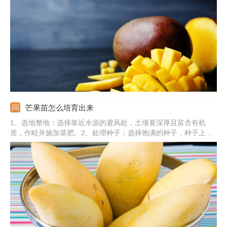
大米中，它产生高温和散发出来的乙烯能让芒果成熟。4、正常催
熟：不着急吃的话，直接芒果放到箱子里，摆放到避光处。
芒果苗怎么培育出来
1、选地整地：选择靠近水源的避风处，土壤要深厚且富含有机
质，作畦并施加基肥。2、处理种子：选择饱满的种子，种子上果
肉清理干净，并放到阳光下晾干。3、剥壳催芽：把外壳剥掉，不
要伤害种仁，把种仁放到沙床上覆盖上细沙，注意保湿。4、进行
移苗：20天左右能出齐苗，起苗进行移栽，移栽后浇一次定根水。