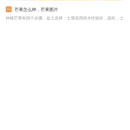
芒果怎么种，芒果图片
种植芒果有四个步骤。盆土选择：土壤选用排水性较好、疏松，土
层厚的弱酸性的砂质土壤；花盆用较大、较深的陶瓷花盆养殖最
佳。种植时间：春秋两季种植，成活率会更高一些。苗种选择：最
好用嫁接苗成活率会更高一些。或者可以用芒果果核种植。上盆种
植：正常上盆即可，上盆后需要先放在阴凉处养护，让植株尽快服
盆。
吃芒果不能吃什么，芒果不能和什么水果一起吃
吃芒果不能同食用大蒜、白酒和海鲜。大蒜偏辛辣含有较多的刺激
性物质，白酒也偏辛辣、刺激性强，和芒果同食的话会增加肾脏负
担，难以消化。海鲜中含有大量蛋白质，容易和芒果中的鞣酸形成
反应，生成一些人体难以吸收和排出体外的物质，易形成结石。芒
果不能和菠萝一起吃，两者都容易导致人体出现过敏反应，谨慎同