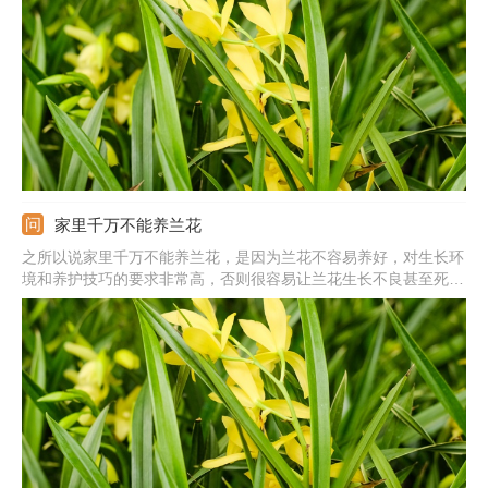
家里千万不能养兰花
之所以说家里千万不能养兰花，是因为兰花不容易养好，对生长环
境和养护技巧的要求非常高，否则很容易让兰花生长不良甚至死
亡。而且一些品种的兰花十分名贵，购买的价格不低，同时使用的
兰花植料、肥料一般都是兰花专用型的，因此新手想要在家里养好
兰花需要购买特殊的园艺资材，让很多人觉得兰花不能养。