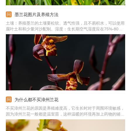
墨兰花图片及养殖方法
土壤：养殖墨兰的土壤要松软、透气性强，且不易积水，可以使用
腐叶土和和少量河沙配制。湿度：生长期空气湿度应在75%-80%
之间，冬季湿度应在50%左右，土壤要保持湿润状，不能有积水。
阳光：它喜欢散光，夏季一定要进行遮光，避免强光晒伤，冬季则
要放到阳光直射的位置。
为什么都不买漳州兰花
不买漳州兰花的原因是养殖难度高，它生长时对于周围环境敏感，
因为漳州兰花一般都是温室苗，这样温暖的环境再加上药物的辅助
生长，购买后植株无法适应自然环境就会死亡。在养殖漳州兰花
时，应选择透气、疏松且肥沃的土壤，它的根系脆弱，土壤中不能