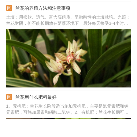
兰花的养殖方法和注意事项
土壤：用松软、透气、富含腐殖质、呈微酸性的土壤栽培。光照：
兰花耐阴，但不能长期放在荫蔽环境下，最好每天接受3-4小时的
散光。肥水：生长季勤浇水，保证土壤微湿，还要勤施薄肥，用稀
释的肥液即可。温度：提供15-25℃的环境，冬季需保温在10℃以
上。注意事项：养殖兰花期间需加强通风，否则易感染病虫害。
兰花用什么肥料最好
1、无机肥：兰花生长阶段适当施加无机肥，主要是氮元素肥和钾
元素肥，可施加尿素和磷酸二氢钾。2、有机肥：兰花生长期可施
加有机肥，主要是当做底肥使用，也可以当做追肥。3、水溶肥：
兰花还可以施加水溶肥，能促使根部充分吸收养分。4、专用肥：
可以使用兰花专用缓释肥，有效促进兰花根部的生长。