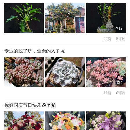
12
22赞 6评论
专业的脱了坑，业余的入了坑
9
11赞 6评论
你好国庆节日快乐🎉💐🤗