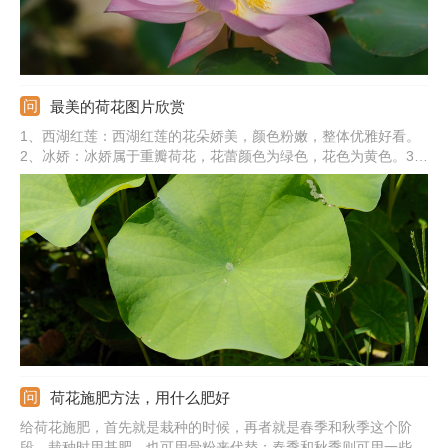
最美的荷花图片欣赏
1、西湖红莲：西湖红莲的花朵娇美，颜色粉嫩，整体优雅好看。
2、冰娇：冰娇属于重瓣荷花，花蕾颜色为绿色，花色为黄色。3、
小舞妃：小舞妃荷花为白里透红，花蕾呈长桃型。4、白莲：白莲
的花瓣为白色，花瓣相对更加细长。5、玉碗：玉碗花色洁白，带
有一点黄色和绿色。6、其他：还有青毛节、白雪公主、仙女散花
等。
荷花施肥方法，用什么肥好
给荷花施肥，首先就是栽种的时候，再者就是春季和秋季这个阶
段。栽种时用基肥，也可用骨粉来代替；春季和秋季则可用一些液