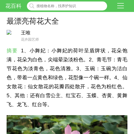
花百科
最漂亮荷花大全
王唯
花卉园艺师
摘要
1、小舞妃：小舞妃的荷叶呈盾牌状，花朵饱
满，花朵为白色，尖端晕染淡粉色。2、青毛节：青毛
节花色为淡青色，花色清雅。3、玉碗：玉碗为洁白
色，带着一点黄色和绿色，花型像一个碗一样。4、仙
女散花：仙女散花的花瓣四处散开，花色为粉红色。
5、其他：还有白雪公主、红宝石、玉蝶、杏黄、黄舞
飞、龙飞、红台等。