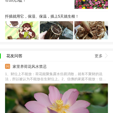
市10元5盆！
扦插就用它，保湿、保温，插上5天就生根！
花友问答
更多
家里养荷花风水禁忌
1、财位上不能放：荷花能聚集露水但易消散，就有不聚财的说
法，所以被认为不能放在生财位上。2、信佛的家庭不能放：信佛
的家庭对于荷花的象征意义比较看重，不愿意将养荷花在家中。
3、有老人的家庭不能放：有些老人认为荷花阴气重，白色的荷花
不吉利等，再加上荷花会使空气湿度增加，使人身体不适，所以不
想养在家里。