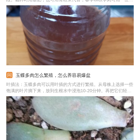
肥，比如尿素等。施肥的时候，液肥需要经过稀释再用；频率可以
根据荷花的品种来调整，大的品种施肥的频率可以高一些。需注意
在夏季高温以及冬季低温的时候，都不适合施肥。
玉蝶多肉怎么繁殖，怎么养容易爆盆
叶插法：玉蝶多肉可以用叶插的方式进行繁殖。从母株上选择一些
饱满的叶片摘下来，放到生根水中浸泡10-20分钟。再把它们轻放
到土壤表面，保持温暖，等其生根即可。分株法：在春天或者秋天
的时候，将植株下方的子株剪下来，放在通风好的地方晾一天，把
伤口完全晾干。然后把它们栽种到新的松软透气的土壤里面即可。