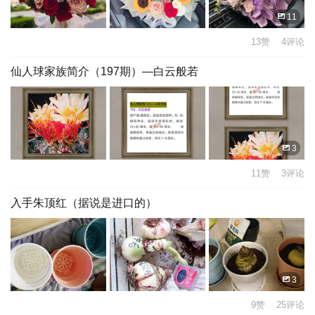
11
13赞 4评论
仙人球家族简介（197期）—白云般若
3
11赞 3评论
入手朱顶红（据说是进口的）
3
9赞 25评论