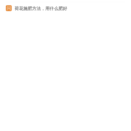
荷花施肥方法，用什么肥好
给荷花施肥，首先就是栽种的时候，再者就是春季和秋季这个阶
段。栽种时用基肥，也可用骨粉来代替；春季和秋季则可用一些液
肥，比如尿素等。施肥的时候，液肥需要经过稀释再用；频率可以
根据荷花的品种来调整，大的品种施肥的频率可以高一些。需注意
在夏季高温以及冬季低温的时候，都不适合施肥。
新买的姜荷花怎么养
姜荷花喜欢比较温暖的环境，刚买回来的时候需要将它放在温度保
持在25℃左右的环境中来养护。需要让土壤保持一个湿润的状态，
可以时常往它的盆周喷水，以增加湿度。暂时不需要施肥。可以适
当给予光照，放在有柔和光照的地方养护最好。