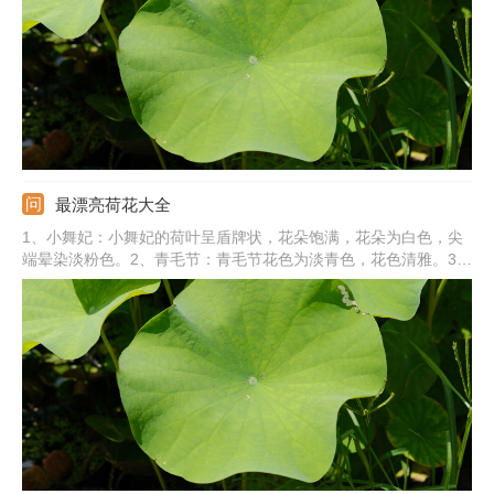
有一点黄色和绿色。6、其他：还有青毛节、白雪公主、仙女散花
等。
最漂亮荷花大全
1、小舞妃：小舞妃的荷叶呈盾牌状，花朵饱满，花朵为白色，尖
端晕染淡粉色。2、青毛节：青毛节花色为淡青色，花色清雅。3、
玉碗：玉碗为洁白色，带着一点黄色和绿色，花型像一个碗一样。
4、仙女散花：仙女散花的花瓣四处散开，花色为粉红色。5、其
他：还有白雪公主、红宝石、玉蝶、杏黄、黄舞飞、龙飞、红台
等。