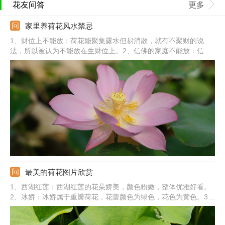
花友问答
更多
家里养荷花风水禁忌
1、财位上不能放：荷花能聚集露水但易消散，就有不聚财的说
法，所以被认为不能放在生财位上。2、信佛的家庭不能放：信佛
的家庭对于荷花的象征意义比较看重，不愿意将养荷花在家中。
3、有老人的家庭不能放：有些老人认为荷花阴气重，白色的荷花
不吉利等，再加上荷花会使空气湿度增加，使人身体不适，所以不
想养在家里。
最美的荷花图片欣赏
1、西湖红莲：西湖红莲的花朵娇美，颜色粉嫩，整体优雅好看。
2、冰娇：冰娇属于重瓣荷花，花蕾颜色为绿色，花色为黄色。3、
小舞妃：小舞妃荷花为白里透红，花蕾呈长桃型。4、白莲：白莲
的花瓣为白色，花瓣相对更加细长。5、玉碗：玉碗花色洁白，带