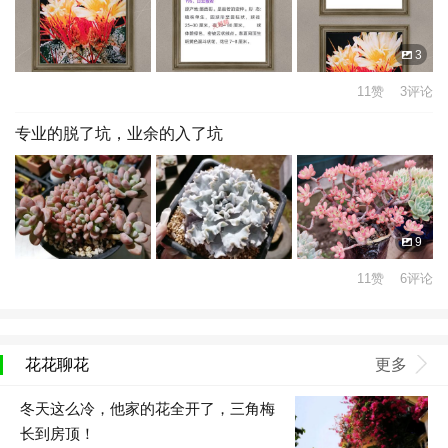
3
11赞 3评论
专业的脱了坑，业余的入了坑
9
11赞 6评论
花花聊花
更多
冬天这么冷，他家的花全开了，三角梅
长到房顶！