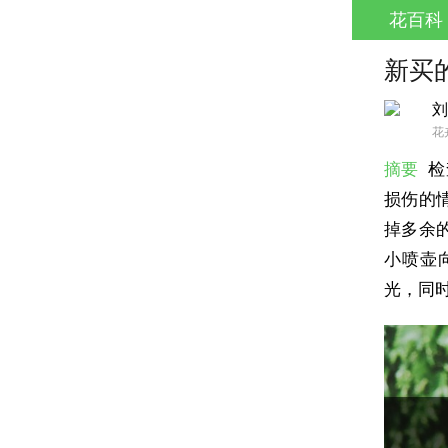
花百科
新买
刘
花
摘要
检
损伤的
掉多余
小喷壶
光，同