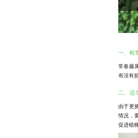
一、检
常春藤
有没有
二、适
由于更
情况，
促进植