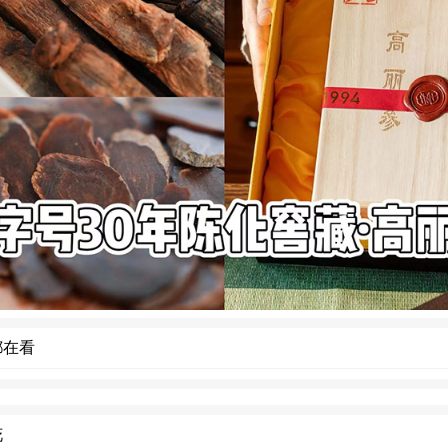
都在看
花