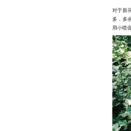
对于新
多，多
用小喷