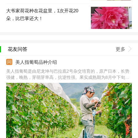
大爷家荷花种在花盆里，1次开花20
朵，比巴掌还大！
花友问答
更多
美人指葡萄品种介绍
美人指葡萄是由尼龙坤与巴拉底2号杂交培育的，原产日本，长势
强健，晚熟，芽萌芽率高，抗逆性强。果实成熟期为8月中下旬，
果穗中大，长22.5-28.6cm，果粒细长型，顶端鲜红色，中部浅红
色，基部黄绿色，果皮薄，不易和果肉分离，不易裂果。果肉为半
透明状，无香味，含酸量低。