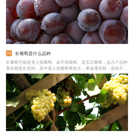
长葡萄是什么品种
长葡萄可能是美人指葡萄、金手指葡萄、蓝宝石葡萄，这几个品种
果粒都是长形的。其中美人指葡萄果粒大，果皮薄且韧，皮肉不易
剥离，不易裂果，无香味。金手指葡萄成熟之后有浓郁的冰糖味以
及牛奶味，品质上等。蓝宝石葡萄成熟之后果色为蓝黑色，着色快
速且均匀，多是在8-9月成熟。