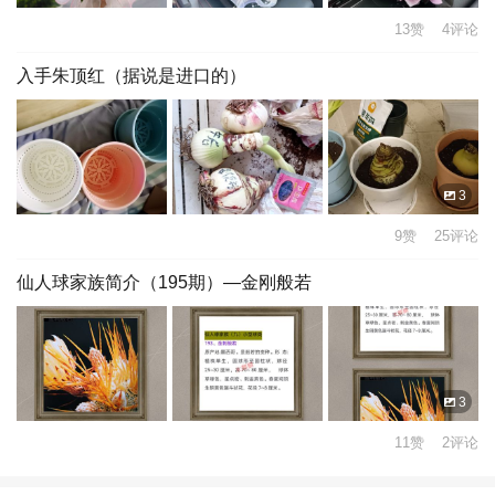
13赞 4评论
入手朱顶红（据说是进口的）
3
9赞 25评论
仙人球家族简介（195期）—金刚般若
3
11赞 2评论