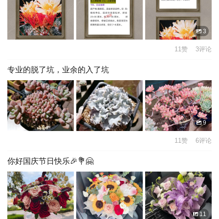
3
11赞 3评论
专业的脱了坑，业余的入了坑
9
11赞 6评论
你好国庆节日快乐🎉💐🤗
11