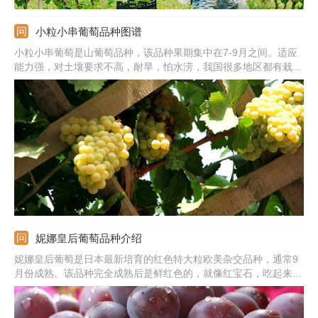
小粒小串葡萄品种图谱
小粒小串葡萄是山葡萄品种，该品种果期集中在7-9月之间。适应
能力强，对土壤要求不高，耐旱，怕水涝，我国很多地区都有栽培
的。想要它旺盛生长，栽培期间要加强管理才行。尤其是生长旺季
需及时追肥，主要施加有机肥，少量掺杂化肥就行。此外，定植的
第二年就要开始修剪，促使尽快成形，株形更丰满，后期结果更
多。
妮娜皇后葡萄品种介绍
妮娜皇后葡萄是日本最新培育的红色特大粒欧美杂交品种，通常9
月份成熟。该品种完全成熟后是鲜红色的，就像红宝石，吃起来口
味浓甜，市场售卖价值高。平均单粒重15克，最大可达17克以
上。平均单穗重580克，最大可达1200克。另外，有较强的适应能
力以及抗病能力，容易栽培。