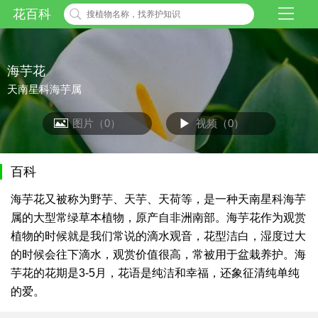
花百科
海芋花
天南星科海芋属
图片（0）
视频（0）
百科
海芋花又被称为野芋、天芋、天荷等，是一种天南星科海芋
属的大型常绿草本植物，原产自非洲南部。海芋花作为观赏
植物的时候就是我们常说的滴水观音，花型洁白，湿度过大
的时候会往下滴水，观赏价值很高，常被用于盆栽养护。海
芋花的花期是3-5月，花语是纯洁和幸福，还象征清纯单纯
的爱。