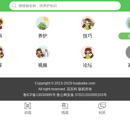
科
养护
技巧
库
视频
论坛
Copyright © 2013-2019 huabaike.com
All right reserved. 花百科 版权所有
鲁ICP备13030995号 鲁公网安备 37021202000103号
识花
找花
社区