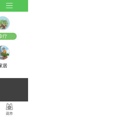
诊疗
家居
花市