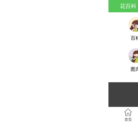
花百科
百
图
首页