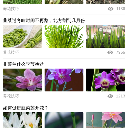
养花技巧
1136
韭菜过冬啥时间不再割，北方割到几月份
养花技巧
7955
韭菜兰什么季节换盆
养花技巧
1213
如何促进韭菜莲开花？