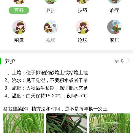
百科
养护
技巧
诊疗
图库
视频
论坛
家居
养护
更多
1、土壤：便于排灌的砂壤土或粘壤土地
2、浇水：见干见湿，不要积水或者干旱
3、施肥：入秋后生长期，保证肥水充足
4、温度：白天保持15-20℃，夜间5-7℃
盆栽韭菜的种植方法和时间，是不是每年换一次土