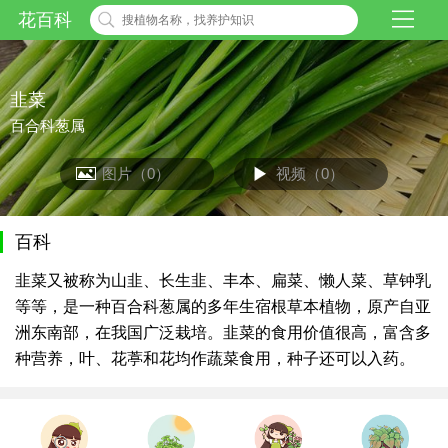
花百科
韭菜
百合科葱属
图片（0）
视频（0）
百科
韭菜又被称为山韭、长生韭、丰本、扁菜、懒人菜、草钟乳
等等，是一种百合科葱属的多年生宿根草本植物，原产自亚
洲东南部，在我国广泛栽培。韭菜的食用价值很高，富含多
种营养，叶、花葶和花均作蔬菜食用，种子还可以入药。