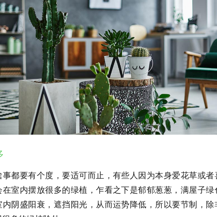
多
啥事都要有个度，要适可而止，有些人因为本身爱花草或者
会在室内摆放很多的绿植，乍看之下是郁郁葱葱，满屋子绿
室内阴盛阳衰，遮挡阳光，从而运势降低，所以要节制，除