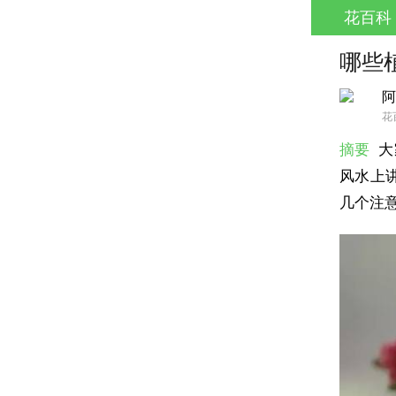
花百科
哪些
阿
花
摘要
大
风水上
几个注