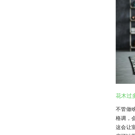
花木过
不管做
格调，
这会让