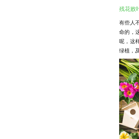
残花败
有些人
命的，
呢，这
绿植，