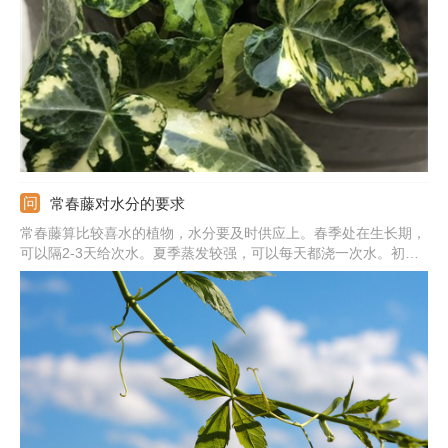
好，不宜过多，也可以用小喷壶向植株上喷水。环境：需在光照不
强的地方进行培养，避免接触强光，同时还要注意保持通风。
常春藤对水分的要求
常春藤算比较喜水的植物，水分要及时供应上。春季处在生长期，
可以隔2-3天给次水。夏季蒸发较强，可以每天都浇一次水。初秋
季节浇水需及时，可以两天左右补水一次，秋季末期隔3-5天浇次
水。冬季不需要浇水太多，发现土壤呈现干的状态下再浇。常春藤
喜欢酸性，可用雨水、井水、河水，也可用静置后的自来水。