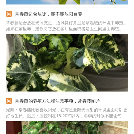
常春藤适合放哪，能不能放阳台养
常春藤适合放在光照充足、通风良好并且足够温暖的环境中养殖。
如果在家里养，建议将它放在客厅里面或者是卫生间里面养殖。它
也可以放在阳台上养，只不过养殖时要注意，夏天的时候要适当遮
阳，冬天的时候要覆膜防冻，平时还要勤加修剪，不要让它长得太
长。
常春藤的养殖方法和注意事项，常春藤图片
光照：常春藤比较喜欢阳光，在有足量阳光照射的环境里面可以更
好地生长。温度：应控制在18-20℃以内，冬季的时候不能让气温
低于5℃。浇水：一般要每2-3天浇一次水，但如果土还没有变干的
迹象则不需要浇水。施肥：生长季需每2-3周追肥一次，肥料应当
选择含氮量高的。