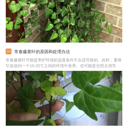
常春藤黄叶的原因和处理办法
常春藤黄叶可能是养护环境的温度条件不合适导致的。此时，要将
它改放到一个10-25℃之间的环境中来养。也可能是光照太强导致
的。此时，要将它放到一个通风条件良好并且没有阳光直射的位置
来养。还可能是浇水过多导致的。此时，要将它搬到一个通风好的
地方晾干土壤，然后把它挪回原处并暂停浇水，等它恢复。