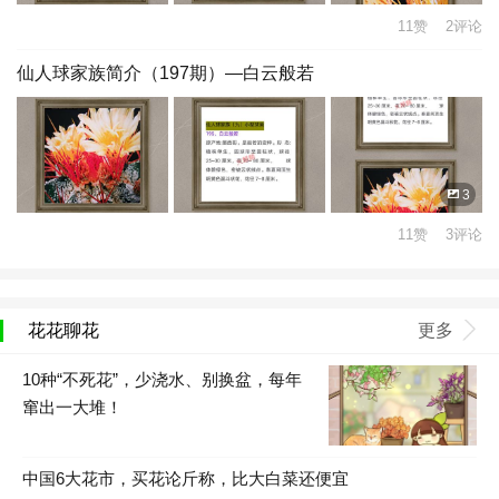
11赞 2评论
仙人球家族简介（197期）—白云般若
3
11赞 3评论
花花聊花
更多
10种“不死花”，少浇水、别换盆，每年
窜出一大堆！
中国6大花市，买花论斤称，比大白菜还便宜