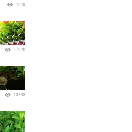
7849
47820
13393