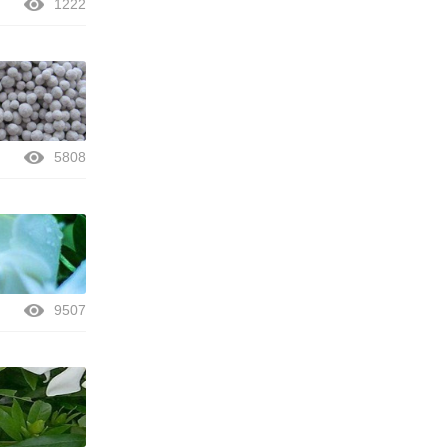
1222
5808
9507