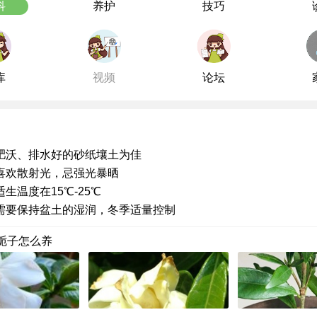
科
养护
技巧
库
视频
论坛
肥沃、排水好的砂纸壤土为佳
喜欢散射光，忌强光暴晒
生温度在15℃-25℃
需要保持盆土的湿润，冬季适量控制
栀子怎么养