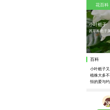
花百科
小叶栀子
茜草科栀子
百科
小叶栀子又
植株大多不
恒的爱与约