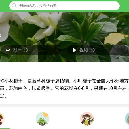
属
图片（0）
视频（0）
称小花栀子，是茜草科栀子属植物。小叶栀子在全国大部分地方
高，花为白色，味道极香。它的花期在6-8月，果期在10月左右
定。