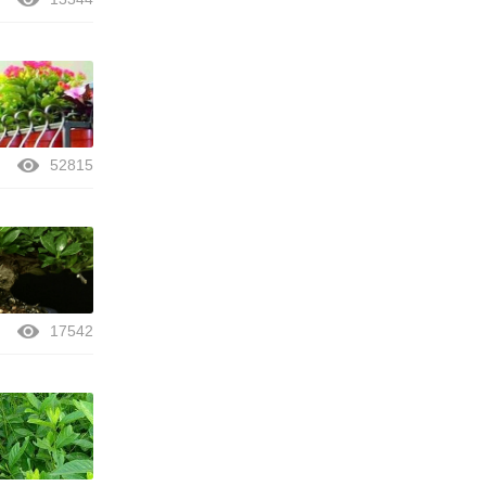
52815
17542