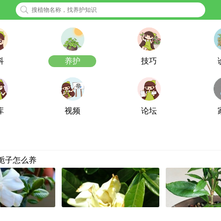
科
养护
技巧
库
视频
论坛
栀子怎么养