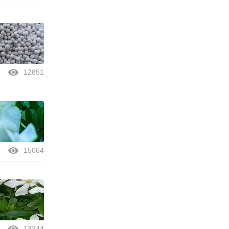
12851
15064
13344